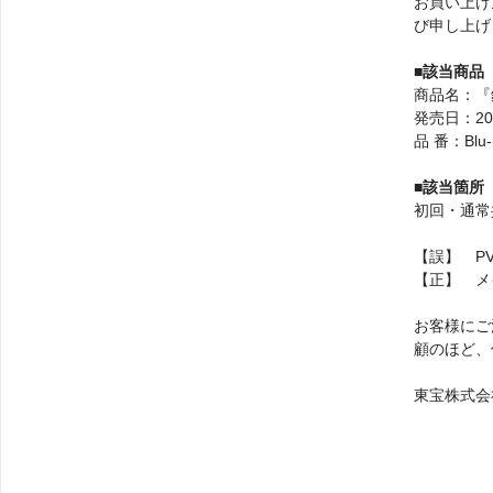
お買い上げ
び申し上げ
■該当商品
商品名：『銀
発売日：20
品 番：Blu-
■該当箇所
初回・通常
【誤】 P
【正】 
お客様にご
顧のほど、
東宝株式会