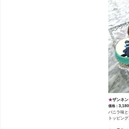
★
ザンネン
3,1
価格：
バニラ味と
トッピン