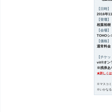
【日時】
2016年1
【登壇】
相葉裕樹
【会場】
TOHO
【価格】
通常料金
【チケッ
vit®オン
※残券あ
★詳しくは
※マスコミ
※いかなる