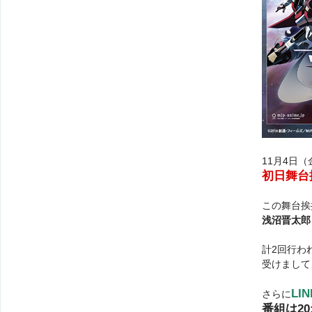
11月4日
初日舞台
この舞台挨
浅沼晋太郎
計2回行わ
受けまして
LI
さらに
番組は20