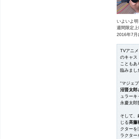
いよいよ明
週間限定上
2016年7
TVアニ
のキャス
こともあ
臨みまし
“マジェ
沼晋太郎
ュラーキ
永慶太郎
そして、
じる
斉藤
クターを
ラクター