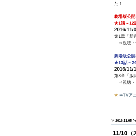
た！
劇場版公開
★1話～1
2016/11
第1章「新
⇒視聴・
劇場版公開
★13話～
2016/11
第3章「激
⇒視聴・
★
⇒TVア
▽ 2016.11.05
11/10