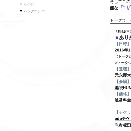
そしてこの
▼ その他
「“
能な
▼
バックナンバー
トークで、
『劇場版マ
★
あり
【日時】
2016年
（トーク
※トークシ
【登壇】
元永慶太
【会場】
池袋HU
【価格】
通常料金
【チケッ
edeチ
※劇場窓