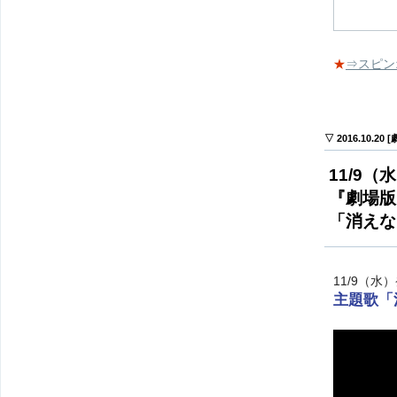
★
⇒スピン
▽ 2016.10.20
11/9
『劇場版
「消えな
11/9（
主題歌「