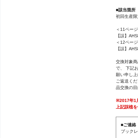
■該当箇所
初回生産限
＜11ペー
【誤】AHSM
＜12ペー
【誤】AHSM
交換対象商
で、 下記
願い申し上
ご返送くだ
品交換の目
※​​201
上記誤植​
■ご連絡
ブックレ