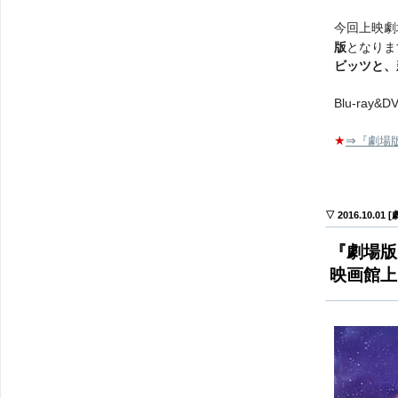
今回上映劇
版
となり
ビッツと、
Blu-ra
★
⇒
『劇場
▽ 2016.10.01
『劇場版
映画館上