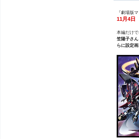
『劇場版マジ
11月4
本編だけで
笠陽子さん
らに設定画