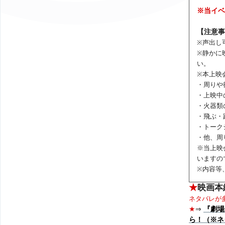
※当イベ
【注意事
※声出し
※静かに
い。
※本上映
・周りや
・上映中
・火器類
・飛ぶ・
・トーク
・他、周
※当上映
いますの
※内容等
★
映画本
ネタバレが
★
⇒
『劇場
ら！（※ネ